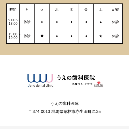
時間
月
火
水
木
金
土
日/祝
9:00〜
休診
●
●
●
●
▲
休診
13:00
15:00〜
休診
◆
●
●
●
★
休診
19:00
うえの歯科医院
〒374-0013 群馬県館林市赤生田町2135